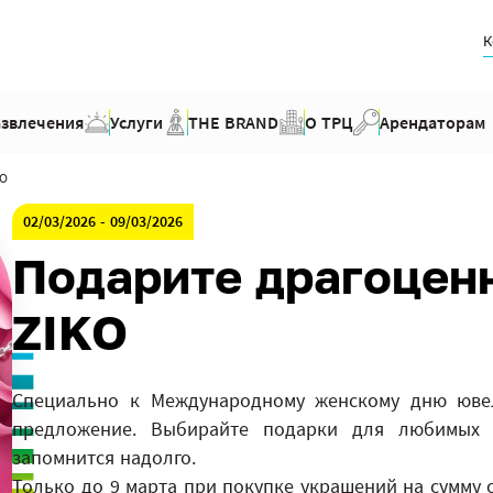
К
азвлечения
Услуги
THE BRAND
О ТРЦ
Арендаторам
KO
02/03/2026 - 09/03/2026
Подарите драгоцен
ZIKO
Специально к Международному женскому дню юв
предложение. Выбирайте подарки для любимых 
запомнится надолго.
Только до 9 марта при покупке украшений на сумму 