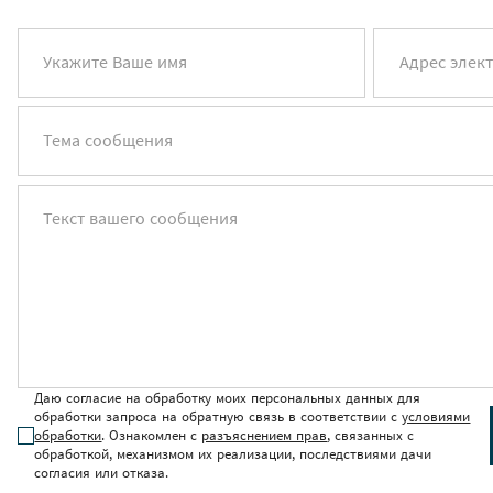
Укажите Ваше имя
Адрес элек
Тема сообщения
Текст вашего сообщения
Даю согласие на обработку моих персональных данных для
обработки запроса на обратную связь в соответствии с
условиями
обработки
. Ознакомлен с
разъяснением прав
, связанных с
обработкой, механизмом их реализации, последствиями дачи
согласия или отказа.