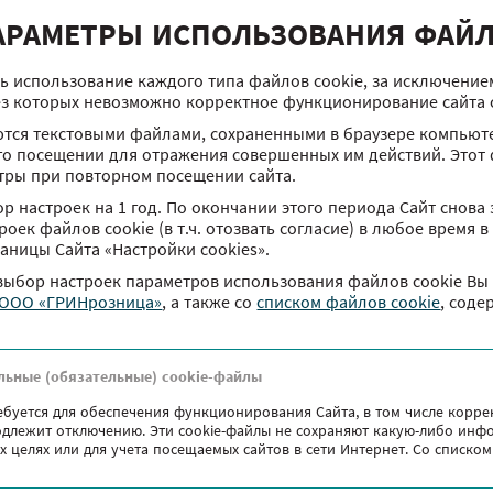
АРАМЕТРЫ ИСПОЛЬЗОВАНИЯ ФАЙЛ
На такси в ТРЦ Червенский
Построить маршрут
улица Маяковского, 6
ь использование каждого типа файлов cookie, за исключени
ез которых невозможно корректное функционирование сайта ch
тся текстовыми файлами, сохраненными в браузере компьюте
го посещении для отражения совершенных им действий. Этот 
тры при повторном посещении сайта.
р настроек на 1 год. По окончании этого периода Сайт снова 
оек файлов сookie (в т.ч. отозвать согласие) в любое время 
раницы Сайта «Настройки cookies».
 выбор настроек параметров использования файлов сookie Вы
 ООО «ГРИНрозница»
, а также co
списком файлов cookie
, соде
льные (обязательные) cookie-файлы
ебуется для обеспечения функционирования Сайта, в том числе корре
подлежит отключению. Эти сookie-файлы не сохраняют какую-либо инф
х целях или для учета посещаемых сайтов в сети Интернет. Со списк