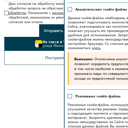
Даю согласие на обработку моих персональных данных для
обработки запроса на обратную связь в соответствии с
условиями
Аналитические cookie-файлы
обработки
. Ознакомлен с
разъяснением прав
, связанных с
обработкой, механизмом их реализации, последствиями дачи
Данные cookie-файлы необходимы в
согласия или отказа.
позволяют подсчитывать количеств
Сайта, анализировать как посетите
Отправить сообщение
помогает улучшать его производите
удобным для использования. Запре
cookie-файлов можно непосредстве
На такси в ТРЦ Червенский
настройках браузера. Со списком 
улица Маяковского, 6
ознакомиться
здесь
Построить маршрут
Внимание:
Отключение аналити
позволит определять предпочте
в том числе наиболее и наимен
принимать меры по совершенс
исходя из предпочтений пользо
Рекламные cookie-файлы
Рекламные cookie-файлы использую
улучшения качества рекламы (пред
и подходящего контента и персона
материала). Запретить хранение да
можно непосредственно на Сайте ли
списком данных файлов Вы можете