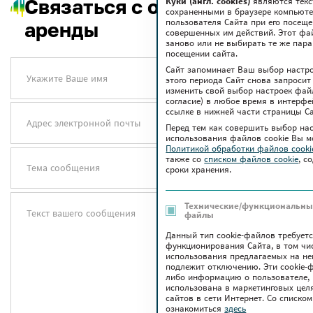
Связаться с отделом
Куки (англ. cookies)
являются текс
сохраненными в браузере компьюте
пользователя Сайта при его посещ
аренды
совершенных им действий. Этот фа
заново или не выбирать те же пар
посещении сайта.
Сайт запоминает Ваш выбор настрое
Укажите Ваше имя
этого периода Сайт снова запросит
изменить свой выбор настроек файло
согласие) в любое время в интерфе
ссылке в нижней части страницы Са
Адрес электронной почты
Перед тем как совершить выбор на
использования файлов сookie Вы м
Политикой обработки файлов cook
также co
списком файлов cookie
, с
Тема сообщения
сроки хранения.
Технические/функциональные
Текст вашего сообщения
файлы
Данный тип cookie-файлов требует
функционирования Сайта, в том чи
использования предлагаемых на нем
подлежит отключению. Эти сookie-
либо информацию о пользователе, 
использована в маркетинговых цел
сайтов в сети Интернет. Со списк
ознакомиться
здесь