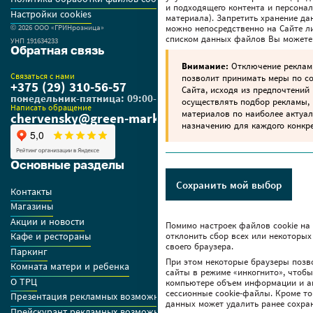
и подходящего контента и персона
Настройки cookies
материала). Запретить хранение да
можно непосредственно на Сайте ли
© 2026 OOO «ГРИНрозница»
списком данных файлов Вы можете
УНП 191634233
Обратная связь
Внимание:
Отключение реклам
Связаться с нами
позволит принимать меры по 
+375 (29) 310-56-57
Сайта, исходя из предпочтений 
понедельник-пятница: 09:00-18:00
осуществлять подбор рекламы,
Написать обращение
материалов по наиболее актуа
chervensky@green-market.by
назначению для каждого конкре
Основные разделы
Сохранить мой выбор
Контакты
Магазины
Акции и новости
Помимо настроек файлов сookie на
отклонить сбор всех или некоторых
Кафе и рестораны
своего браузера.
Паркинг
При этом некоторые браузеры позв
Комната матери и ребенка
сайты в режиме «инкогнито», чтоб
О ТРЦ
компьютере объем информации и а
сессионные cookie-файлы. Кроме то
Презентация рекламных возможностей ТРЦ
данных может удалить ранее сохра
Прейскурант рекламных возможностей GREEN