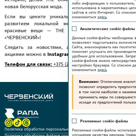
либо информацию о пользователе, 
новая белорусская мода.
использована в маркетинговых цел
сайтов в сети Интернет. Со списк
Если вы цените уникальный дизайн, следите за
ознакомиться
здесь
развитием локальной моды или просто любите
Аналитические cookie-файлы
красивые вещи — THE BRAND ждет вас в ТРЦ
«ЧЕРВЕНСКИЙ»!
Данные cookie-файлы необходимы в
позволяют подсчитывать количеств
Следить за новостями, анонсами мероприятий и
Сайта, анализировать как посетите
помогает улучшать его производите
акциями можно в
Instagram:
@thebrand.fashion
удобным для использования. Запре
cookie-файлов можно непосредстве
Телефон для связи:
+375 (29) 358-56-57
настройках браузера. Со списком 
ознакомиться
здесь
Внимание:
Отключение аналити
позволит определять предпочте
в том числе наиболее и наимен
принимать меры по совершенс
исходя из предпочтений пользо
Рекламные cookie-файлы
Политика обработки персональных данных
Рекламные cookie-файлы использую
улучшения качества рекламы (пред
Политика обработки файлов cookie