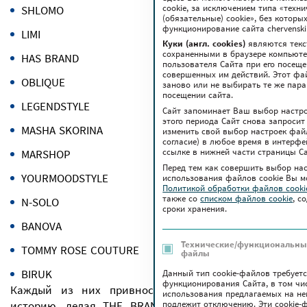
cookie, за исключением типа «техн
SHLOMO
(обязательные) cookie», без котор
функционирование сайта chervenski.
LIMI
Куки (англ. cookies)
являются текс
сохраненными в браузере компьюте
HAS BRAND
пользователя Сайта при его посещ
совершенных им действий. Этот фа
OBLIQUE
заново или не выбирать те же пар
посещении сайта.
LEGENDSTYLE
Сайт запоминает Ваш выбор настрое
этого периода Сайт снова запросит
MASHA SKORINA
изменить свой выбор настроек файло
согласие) в любое время в интерфе
ссылке в нижней части страницы Са
MARSHOP
Перед тем как совершить выбор на
YOURMOODSTYLE
использования файлов сookie Вы м
Политикой обработки файлов cook
также co
списком файлов cookie
, с
N-SOLO
сроки хранения.
BANOVA
Технические/функциональные
TOMMY ROSE COUTURE
файлы
BIRUK
Данный тип cookie-файлов требует
функционирования Сайта, в том чи
Каждый из них привносит в пространство свою
использования предлагаемых на нем
подлежит отключению. Эти сookie-
историю, делая THE BRAND местом, где рождается