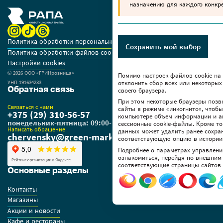
назначению для каждого конкре
Политика обработки персональных данных
Сохранить мой выбор
Политика обработки файлов cookie
Настройки cookies
© 2026 OOO «ГРИНрозница»
Помимо настроек файлов сookie на
УНП 191634233
отклонить сбор всех или некоторых
Обратная связь
своего браузера.
При этом некоторые браузеры позв
Связаться с нами
сайты в режиме «инкогнито», чтоб
+375 (29) 310-56-57
компьютере объем информации и а
понедельник-пятница: 09:00-18:00
сессионные cookie-файлы. Кроме то
Написать обращение
данных может удалить ранее сохра
chervensky@green-market.by
соответствующую опцию в истории
Подробнее о параметрах управлени
ознакомиться, перейдя по внешним
соответствующие страницы сайтов 
Основные разделы
Контакты
Магазины
Акции и новости
Кафе и рестораны