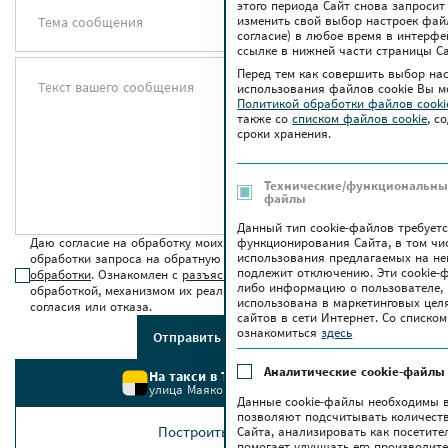
этого периода Сайт снова запросит
изменить свой выбор настроек файло
Тема сообщения
согласие) в любое время в интерфе
ссылке в нижней части страницы Са
Перед тем как совершить выбор на
Текст вашего сообщения
использования файлов сookie Вы м
Политикой обработки файлов cook
также co
списком файлов cookie
, с
сроки хранения.
Технические/функциональные
файлы
Данный тип cookie-файлов требует
Даю согласие на обработку моих персональных данных для
функционирования Сайта, в том чи
использования предлагаемых на нем
обработки запроса на обратную связь в соответствии с
условиями
подлежит отключению. Эти сookie-
обработки
. Ознакомлен с
разъяснением прав
, связанных с
либо информацию о пользователе, 
обработкой, механизмом их реализации, последствиями дачи
использована в маркетинговых цел
согласия или отказа.
сайтов в сети Интернет. Со списк
ознакомиться
здесь
Отправить сообщение
Аналитические cookie-файлы
На такси в ТРЦ Червенский
улица Маяковского, 6
Данные cookie-файлы необходимы в
позволяют подсчитывать количеств
Построить маршрут
Сайта, анализировать как посетите
помогает улучшать его производите