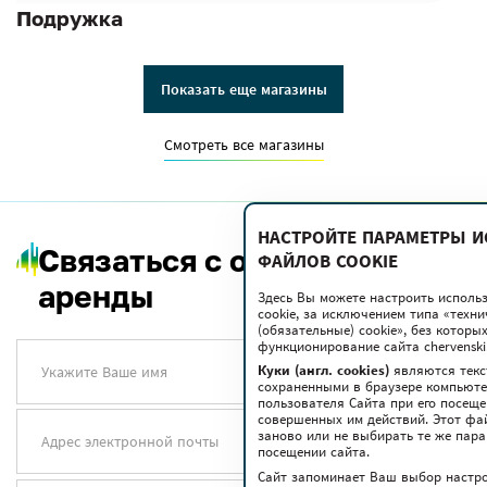
Подружка
Показать еще магазины
Смотреть все магазины
НАСТРОЙТЕ ПАРАМЕТРЫ 
Связаться с отделом
ФАЙЛОВ COOKIE
аренды
Здесь Вы можете настроить исполь
cookie, за исключением типа «техн
(обязательные) cookie», без котор
функционирование сайта chervenski.
Куки (англ. cookies)
являются текс
Укажите Ваше имя
сохраненными в браузере компьюте
пользователя Сайта при его посещ
совершенных им действий. Этот фа
заново или не выбирать те же пар
Адрес электронной почты
посещении сайта.
Сайт запоминает Ваш выбор настрое