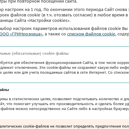
тры при повторном посещении сайта.
р настроек на 1 год. По окончании этого периода Сайт снова 
оек файлов сookie (в т.ч. отозвать согласие) в любое время 
раницы Сайта «Настройки cookies».
 выбор настроек параметров использования файлов сookie Вы
 ООО «ГРИНрозница»
, а также co
списком файлов cookie
, соде
На такси в ТРЦ Червенский
льные (обязательные) cookie-файлы
Построить маршрут
улица Маяковского, 6
ебуется для обеспечения функционирования Сайта, в том числе корре
подлежит отключению. Эти сookie-файлы не сохраняют какую-либо инф
х целях или для учета посещаемых сайтов в сети Интернет. Со списк
файлы
имы в статистических целях, позволяют подсчитывать количество и д
йт, что помогает улучшать его производительность и сделать более 
e-файлов можно непосредственно на Сайте либо в настройках браузер
литических cookie-файлов не позволит определять предпочтения поль