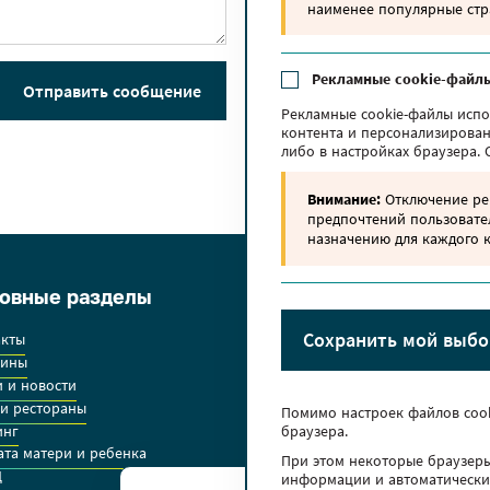
наименее популярные стр
Рекламные cookie-файл
Отправить сообщение
Рекламные cookie-файлы испо
контента и персонализирован
либо в настройках браузера.
Внимание:
Отключение рек
предпочтений пользовате
назначению для каждого к
овные разделы
Арендаторам
Сохранить мой выбо
акты
Размещение рекламы
зины
Заявки на аренду
 и новости
Правила работы арендатор
и рестораны
Помимо настроек файлов сook
инг
Дополнительно
браузера.
та матери и ребенка
При этом некоторые браузер
Время работы ТРЦ
Гипермаркет
Ц
информации и автоматически 
10:00-22:00
08:00-23: