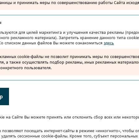
аницы и принимать меры по совершенствованию работы Сайта исходя
ы
льзуются для целей маркетинга и улучшения качества рекламы (предо
ного рекламного материала). Запретить хранение данного типа cooki
 Со списком данных файлов Вы можете ознакомиться
здесь
ламных cookie-файлы не позволит принимать меры по совершенствов
ля, а также осуществлять подбор рекламы, иных рекламных материало
онкретного пользователя.
Обратная связь
р
Связаться с нами
+375 (29) 310-56-57
понедельник-пятница: 09:00-18:00
ов
Написать обращение
chervensky@green-market.by
ie на Сайте Вы можете принять или отклонить сбор всех или некоторы
ы позволяют посещать интернет-сайты в режиме «инкогнито», чтобы 
 Green
удалять сессионные cookie-файлы. Кроме того, субъект персональных
00