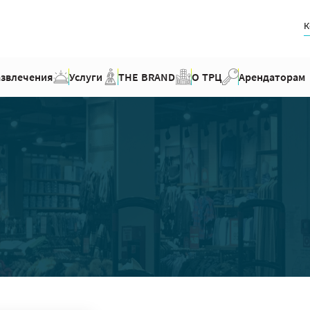
К
азвлечения
Услуги
THE BRAND
О ТРЦ
Арендаторам