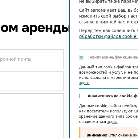
не выбирать те же параме
Сайт запоминает Ваш выбо
изменить свой выбор настр
ссылке в нижней части ст
лом аренды
Перед тем как совершить
обработки файлов cookie
Технические/функциона
тронной почты
Данный тип cookie-файлов тр
возможностей и услуг, и не 
использована в маркетинговы
здесь
Аналитические cookie-
Данные cookie-файлы необход
как посетители используют Са
хранение данного типа cooki
ознакомиться
здесь
Внимание:
Отключение ана