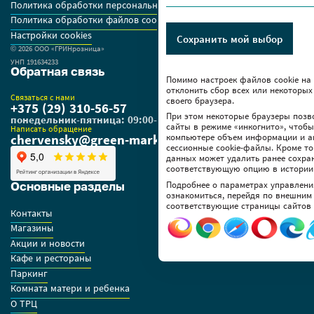
Политика обработки персональных данных
Политика обработки файлов cookie
Настройки cookies
Сохранить мой выбор
© 2026 OOO «ГРИНрозница»
УНП 191634233
Обратная связь
Помимо настроек файлов сookie на
отклонить сбор всех или некоторых
Связаться с нами
своего браузера.
+375 (29) 310-56-57
При этом некоторые браузеры позв
понедельник-пятница: 09:00-18:00
сайты в режиме «инкогнито», чтоб
Написать обращение
chervensky@green-market.by
компьютере объем информации и а
сессионные cookie-файлы. Кроме то
данных может удалить ранее сохра
соответствующую опцию в истории
Подробнее о параметрах управлени
Основные разделы
ознакомиться, перейдя по внешним
соответствующие страницы сайтов 
Контакты
Магазины
Акции и новости
Кафе и рестораны
Паркинг
Комната матери и ребенка
О ТРЦ