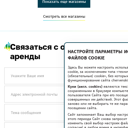
Показать еще магазины
Смотреть все магазины
Связаться с отделом
НАСТРОЙТЕ ПАРАМЕТРЫ 
аренды
ФАЙЛОВ COOKIE
Здесь Вы можете настроить исполь
cookie, за исключением типа «техн
Укажите Ваше имя
(обязательные) cookie», без котор
функционирование сайта chervenski.
Куки (англ. cookies)
являются текс
сохраненными в браузере компьюте
Адрес электронной почты
пользователя Сайта при его посещ
совершенных им действий. Этот фа
заново или не выбирать те же пар
посещении сайта.
Тема сообщения
Сайт запоминает Ваш выбор настрое
этого периода Сайт снова запросит
изменить свой выбор настроек файло
согласие) в любое время в интерфе