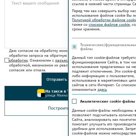
Текст вашего сообщения
ссылке в нижней части страницы Са
Перед тем как совершить выбор на
использования файлов сookie Вы м
Политикой обработки файлов cook
также co
списком файлов cookie
, с
сроки хранения.
Технические/функциональные
файлы
Даю согласие на обработку моих персональных данных для
обработки запроса на обратную связь в соответствии с
условиями
Данный тип cookie-файлов требует
обработки
. Ознакомлен с
разъяснением прав
, связанных с
функционирования Сайта, в том чи
обработкой, механизмом их реализации, последствиями дачи
использования предлагаемых на нем
согласия или отказа.
подлежит отключению. Эти сookie-
либо информацию о пользователе, 
Отправить сообщение
использована в маркетинговых цел
сайтов в сети Интернет. Со списк
ознакомиться
здесь
На такси в ТРЦ Червенский
улица Маяковского, 6
Аналитические cookie-файлы
Построить маршрут
Данные cookie-файлы необходимы в
позволяют подсчитывать количеств
Сайта, анализировать как посетите
помогает улучшать его производите
удобным для использования. Запре
cookie-файлов можно непосредстве