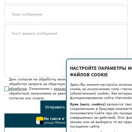
Тема сообщения
Текст вашего сообщения
НАСТРОЙТЕ ПАРАМЕТРЫ 
ФАЙЛОВ COOKIE
Даю согласие на обработку моих персональных данных для
обработки запроса на обратную связь в соответствии с
условиями
Здесь Вы можете настроить исполь
обработки
. Ознакомлен с
разъяснением прав
, связанных с
cookie, за исключением типа «техн
(обязательные) cookie», без котор
обработкой, механизмом их реализации, последствиями дачи
функционирование сайта chervenski.
согласия или отказа.
Куки (англ. cookies)
являются текс
Отправить сообщение
сохраненными в браузере компьюте
пользователя Сайта при его посещ
совершенных им действий. Этот фа
На такси в ТРЦ Червенский
заново или не выбирать те же пар
улица Маяковского, 6
посещении сайта.