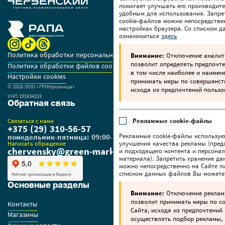
помогает улучшать его производите
удобным для использования. Запре
cookie-файлов можно непосредстве
настройках браузера. Со списком 
ознакомиться
здесь
Политика обработки персональных данных
Внимание:
Отключение аналити
позволит определять предпочте
Политика обработки файлов cookie
в том числе наиболее и наимен
Настройки cookies
принимать меры по совершенс
© 2026 OOO «ГРИНрозница»
исходя из предпочтений пользо
УНП 191634233
Обратная связь
Рекламные cookie-файлы
Связаться с нами
+375 (29) 310-56-57
Рекламные cookie-файлы использую
понедельник-пятница: 09:00-18:00
улучшения качества рекламы (пред
Написать обращение
chervensky@green-market.by
и подходящего контента и персона
материала). Запретить хранение да
можно непосредственно на Сайте ли
списком данных файлов Вы можете
Основные разделы
Внимание:
Отключение реклам
позволит принимать меры по 
Контакты
Сайта, исходя из предпочтений 
Магазины
осуществлять подбор рекламы,