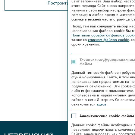
Сайт запоминает Ваш выбор настрое
Построить маршрут
этого периода Сайт снова запросит
изменить свой выбор настроек файло
согласие) в любое время в интерфе
ссылке в нижней части страницы Са
Перед тем как совершить выбор на
использования файлов сookie Вы м
Политикой обработки файлов cook
также co
списком файлов cookie
, с
сроки хранения.
Технические/функциональные
файлы
Данный тип cookie-файлов требует
функционирования Сайта, в том чи
использования предлагаемых на нем
подлежит отключению. Эти сookie-
либо информацию о пользователе, 
использована в маркетинговых цел
сайтов в сети Интернет. Со списк
ознакомиться
здесь
Аналитические cookie-файлы
Данные cookie-файлы необходимы в
позволяют подсчитывать количеств
Сайта, анализировать как посетите