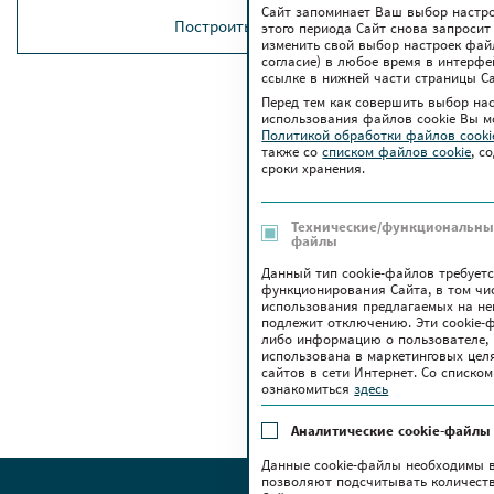
Сайт запоминает Ваш выбор настрое
Построить маршрут
этого периода Сайт снова запросит
изменить свой выбор настроек файло
согласие) в любое время в интерфе
ссылке в нижней части страницы Са
Перед тем как совершить выбор на
использования файлов сookie Вы м
Политикой обработки файлов cook
также co
списком файлов cookie
, с
сроки хранения.
Технические/функциональные
файлы
Данный тип cookie-файлов требует
функционирования Сайта, в том чи
использования предлагаемых на нем
подлежит отключению. Эти сookie-
либо информацию о пользователе, 
использована в маркетинговых цел
сайтов в сети Интернет. Со списк
ознакомиться
здесь
Аналитические cookie-файлы
Данные cookie-файлы необходимы в
позволяют подсчитывать количеств