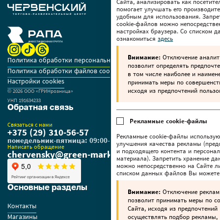
Сайта, анализировать как посетите
помогает улучшать его производите
удобным для использования. Запре
cookie-файлов можно непосредстве
настройках браузера. Со списком 
ознакомиться
здесь
Внимание:
Отключение аналити
Политика обработки персональных данных
позволит определять предпочте
Политика обработки файлов cookie
в том числе наиболее и наимен
Настройки cookies
принимать меры по совершенс
исходя из предпочтений пользо
© 2026 OOO «ГРИНрозница»
УНП 191634233
Обратная связь
Рекламные cookie-файлы
Связаться с нами
+375 (29) 310-56-57
Рекламные cookie-файлы использую
понедельник-пятница: 09:00-18:00
улучшения качества рекламы (пред
Написать обращение
и подходящего контента и персона
chervensky@green-market.by
материала). Запретить хранение да
можно непосредственно на Сайте ли
списком данных файлов Вы можете
Основные разделы
Внимание:
Отключение реклам
позволит принимать меры по 
Контакты
Сайта, исходя из предпочтений 
Магазины
осуществлять подбор рекламы,