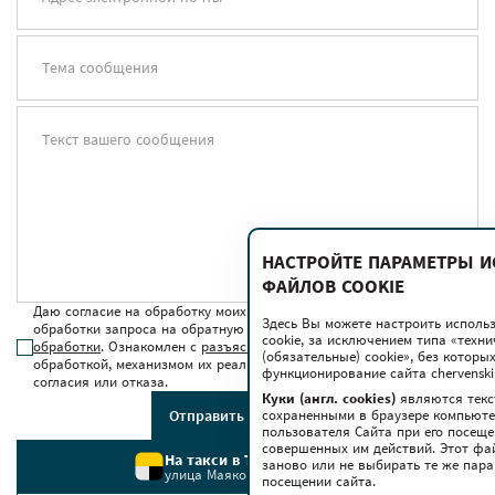
Тема сообщения
Текст вашего сообщения
НАСТРОЙТЕ ПАРАМЕТРЫ 
ФАЙЛОВ COOKIE
Даю согласие на обработку моих персональных данных для
Здесь Вы можете настроить исполь
обработки запроса на обратную связь в соответствии с
условиями
cookie, за исключением типа «техн
обработки
. Ознакомлен с
разъяснением прав
, связанных с
(обязательные) cookie», без котор
обработкой, механизмом их реализации, последствиями дачи
функционирование сайта chervenski.
согласия или отказа.
Куки (англ. cookies)
являются текс
сохраненными в браузере компьюте
Отправить сообщение
пользователя Сайта при его посещ
совершенных им действий. Этот фа
На такси в ТРЦ Червенский
заново или не выбирать те же пар
улица Маяковского, 6
посещении сайта.