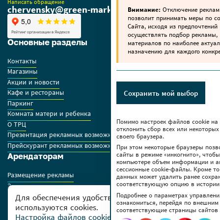
Написать обращение
chervensky@green-market.by
Внимание:
Отключение реклам
позволит принимать меры по 
Сайта, исходя из предпочтений 
осуществлять подбор рекламы,
Основные разделы
материалов по наиболее актуа
назначению для каждого конкре
Контакты
Магазины
Акции и новости
Кафе и рестораны
Сохранить мой выбор
Паркинг
Комната матери и ребенка
Помимо настроек файлов сookie на
О ТРЦ
отклонить сбор всех или некоторых
Презентация рекламных возможностей ТРЦ
своего браузера.
Прейскурант рекламных возможностей GREEN
При этом некоторые браузеры позв
сайты в режиме «инкогнито», чтоб
Арендаторам
компьютере объем информации и а
сессионные cookie-файлы. Кроме то
Размещение рекламы
данных может удалить ранее сохра
соответствующую опцию в истории
Заявки на аренду
Подробнее о параметрах управлени
Правила работы арендаторов
Для обеспечения удобства пользователей сайта
ознакомиться, перейдя по внешним
используются cookies.
соответствующие страницы сайтов 
Дополнительно
Настройка файлов cookies