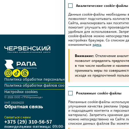
Аналитические cookie-файлы
Данные cookie-файлы необходимы в
позволяют подсчитывать количеств
Сайта, анализировать как посетите
помогает улучшать его производите
удобным для использования. Запре
cookie-файлов можно непосредстве
настройках браузера. Со списком 
ознакомиться
здесь
Внимание:
Отключение аналити
позволит определять предпочте
в том числе наиболее и наимен
принимать меры по совершенс
исходя из предпочтений пользо
Политика обработки персональных данных
Политика обработки файлов cookie
Настройки cookies
Рекламные cookie-файлы
© 2026 OOO «ГРИНрозница»
Рекламные cookie-файлы использую
УНП 191634233
Обратная связь
улучшения качества рекламы (пред
и подходящего контента и персона
материала). Запретить хранение да
Связаться с нами
можно непосредственно на Сайте ли
+375 (29) 310-56-57
списком данных файлов Вы можете
понедельник-пятница: 09:00-18:00