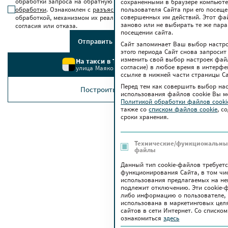
обработки запроса на обратную связь в соответствии с
условиями
сохраненными в браузере компьюте
обработки
. Ознакомлен с
разъяснением прав
, связанных с
пользователя Сайта при его посещ
совершенных им действий. Этот фа
обработкой, механизмом их реализации, последствиями дачи
заново или не выбирать те же пар
согласия или отказа.
посещении сайта.
Отправить сообщение
Сайт запоминает Ваш выбор настрое
этого периода Сайт снова запросит
изменить свой выбор настроек файло
На такси в ТРЦ Червенский
согласие) в любое время в интерфе
улица Маяковского, 6
ссылке в нижней части страницы Са
Перед тем как совершить выбор на
Построить маршрут
использования файлов сookie Вы м
Политикой обработки файлов cook
также co
списком файлов cookie
, с
сроки хранения.
Технические/функциональные
файлы
Данный тип cookie-файлов требует
функционирования Сайта, в том чи
использования предлагаемых на нем
подлежит отключению. Эти сookie-
либо информацию о пользователе, 
использована в маркетинговых цел
сайтов в сети Интернет. Со списк
ознакомиться
здесь