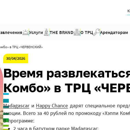
К
азвлечения
Услуги
THE BRAND
О ТРЦ
Арендаторам
Комбо» в ТРЦ «ЧЕРВЕНСКИЙ»
30/04/2026
Время развлекаться
Комбо» в ТРЦ «ЧЕ
Madagascar
и
Happy Chance
дарят специальное предл
эмоции. Всего за 40 рублей по промокоду «Хэппи Ко
В программе:
2 часа в батутном парке Madagascar;