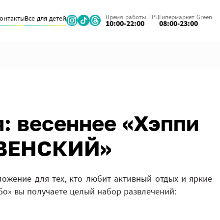
Время работы ТРЦ
Гипермаркет Green
онтакты
Все для детей
10:00-22:00
08:00-23:00
: весеннее «Хэппи
РВЕНСКИЙ»
ожение для тех, кто любит активный отдых и яркие
мбо» вы получаете целый набор развлечений: