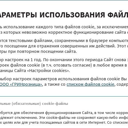
АРАМЕТРЫ ИСПОЛЬЗОВАНИЯ ФАЙЛ
На такси в ТРЦ Червенский
Построить маршрут
ь использование каждого типа файлов cookie, за исключени
улица Маяковского, 6
ез которых невозможно корректное функционирование сайта ch
тся текстовыми файлами, сохраненными в браузере компьюте
го посещении для отражения совершенных им действий. Этот 
тры при повторном посещении сайта.
р настроек на 1 год. По окончании этого периода Сайт снова 
оек файлов сookie (в т.ч. отозвать согласие) в любое время 
раницы Сайта «Настройки cookies».
 выбор настроек параметров использования файлов сookie Вы
 ООО «ГРИНрозница»
, а также co
списком файлов cookie
, соде
льные (обязательные) cookie-файлы
ебуется для обеспечения функционирования Сайта, в том числе корре
подлежит отключению. Эти сookie-файлы не сохраняют какую-либо инф
х целях или для учета посещаемых сайтов в сети Интернет. Со списк