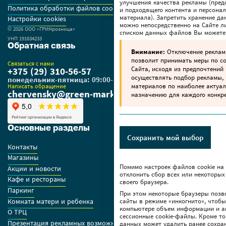
улучшения качества рекламы (пред
Политика обработки файлов cookie
и подходящего контента и персона
материала). Запретить хранение да
Настройки cookies
можно непосредственно на Сайте ли
© 2026 OOO «ГРИНрозница»
списком данных файлов Вы можете
УНП 191634233
Обратная связь
Внимание:
Отключение реклам
позволит принимать меры по 
Связаться с нами
Сайта, исходя из предпочтений 
+375 (29) 310-56-57
осуществлять подбор рекламы,
понедельник-пятница: 09:00-18:00
материалов по наиболее актуа
Написать обращение
chervensky@green-market.by
назначению для каждого конкре
Основные разделы
Сохранить мой выбор
Контакты
Магазины
Помимо настроек файлов сookie на
Акции и новости
отклонить сбор всех или некоторых
Кафе и рестораны
своего браузера.
Паркинг
При этом некоторые браузеры позв
Комната матери и ребенка
сайты в режиме «инкогнито», чтоб
компьютере объем информации и а
О ТРЦ
сессионные cookie-файлы. Кроме то
Презентация рекламных возможностей ТРЦ
данных может удалить ранее сохра