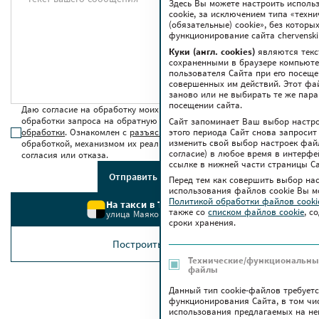
Здесь Вы можете настроить исполь
cookie, за исключением типа «техн
(обязательные) cookie», без котор
функционирование сайта chervenski.
Куки (англ. cookies)
являются текс
сохраненными в браузере компьюте
пользователя Сайта при его посещ
совершенных им действий. Этот фа
заново или не выбирать те же пар
посещении сайта.
Даю согласие на обработку моих персональных данных для
обработки запроса на обратную связь в соответствии с
условиями
Сайт запоминает Ваш выбор настрое
этого периода Сайт снова запросит
обработки
. Ознакомлен с
разъяснением прав
, связанных с
изменить свой выбор настроек файло
обработкой, механизмом их реализации, последствиями дачи
согласие) в любое время в интерфе
согласия или отказа.
ссылке в нижней части страницы Са
Отправить сообщение
Перед тем как совершить выбор на
использования файлов сookie Вы м
Политикой обработки файлов cook
На такси в ТРЦ Червенский
также co
списком файлов cookie
, с
улица Маяковского, 6
сроки хранения.
Построить маршрут
Технические/функциональные
файлы
Данный тип cookie-файлов требует
функционирования Сайта, в том чи
использования предлагаемых на нем