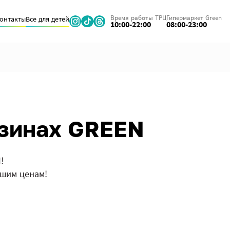
Время работы ТРЦ
Гипермаркет Green
онтакты
Все для детей
10:00-22:00
08:00-23:00
азинах GREEN
!
ошим ценам!