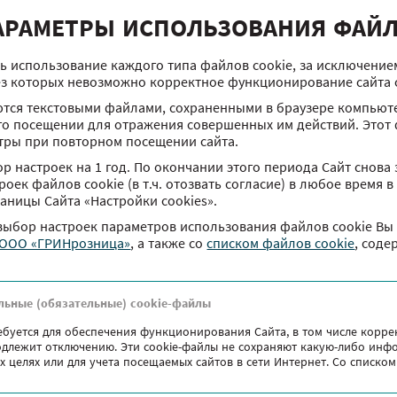
АРАМЕТРЫ ИСПОЛЬЗОВАНИЯ ФАЙЛ
На такси в ТРЦ Червенский
Построить маршрут
улица Маяковского, 6
ь использование каждого типа файлов cookie, за исключени
ез которых невозможно корректное функционирование сайта ch
тся текстовыми файлами, сохраненными в браузере компьюте
го посещении для отражения совершенных им действий. Этот 
тры при повторном посещении сайта.
р настроек на 1 год. По окончании этого периода Сайт снова 
оек файлов сookie (в т.ч. отозвать согласие) в любое время 
раницы Сайта «Настройки cookies».
 выбор настроек параметров использования файлов сookie Вы
 ООО «ГРИНрозница»
, а также co
списком файлов cookie
, соде
льные (обязательные) cookie-файлы
ебуется для обеспечения функционирования Сайта, в том числе корре
подлежит отключению. Эти сookie-файлы не сохраняют какую-либо инф
х целях или для учета посещаемых сайтов в сети Интернет. Со списк