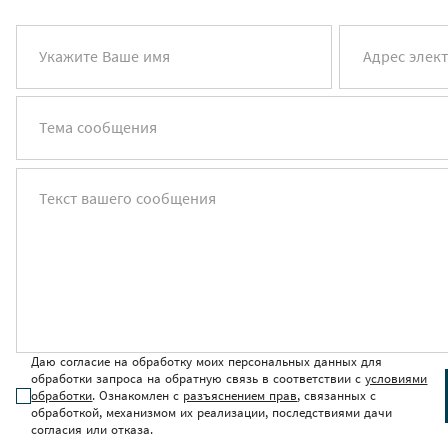
Укажите Ваше имя
Адрес элек
Тема сообщения
Текст вашего сообщения
Даю согласие на обработку моих персональных данных для
обработки запроса на обратную связь в соответствии с
условиями
обработки
. Ознакомлен с
разъяснением прав
, связанных с
обработкой, механизмом их реализации, последствиями дачи
согласия или отказа.