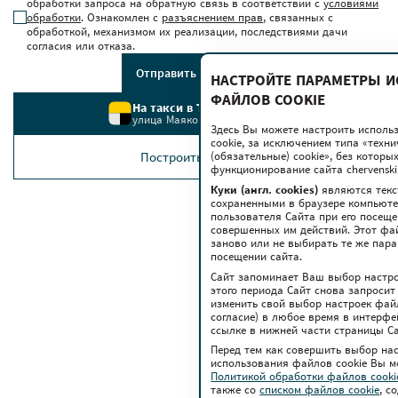
обработки запроса на обратную связь в соответствии с
условиями
обработки
. Ознакомлен с
разъяснением прав
, связанных с
обработкой, механизмом их реализации, последствиями дачи
согласия или отказа.
Отправить сообщение
НАСТРОЙТЕ ПАРАМЕТРЫ 
ФАЙЛОВ COOKIE
На такси в ТРЦ Червенский
улица Маяковского, 6
Здесь Вы можете настроить исполь
cookie, за исключением типа «техн
Построить маршрут
(обязательные) cookie», без котор
функционирование сайта chervenski.
Куки (англ. cookies)
являются текс
сохраненными в браузере компьюте
пользователя Сайта при его посещ
совершенных им действий. Этот фа
заново или не выбирать те же пар
посещении сайта.
Сайт запоминает Ваш выбор настрое
этого периода Сайт снова запросит
изменить свой выбор настроек файло
согласие) в любое время в интерфе
ссылке в нижней части страницы Са
Перед тем как совершить выбор на
использования файлов сookie Вы м
Политикой обработки файлов cook
также co
списком файлов cookie
, с