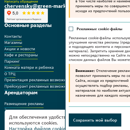
в том числе наиболее и наимен
Написать обращение
chervensky@green-market.by
принимать меры по совершенс
исходя из предпочтений пользо
Основные разделы
Рекламные cookie-файлы
Контакты
Рекламные cookie-файлы использую
улучшения качества рекламы (пред
Магазины
и подходящего контента и персона
Акции и новости
материала). Запретить хранение да
Кафе и рестораны
можно непосредственно на Сайте ли
списком данных файлов Вы можете
Паркинг
Комната матери и ребенка
Внимание:
Отключение реклам
О ТРЦ
позволит принимать меры по 
Презентация рекламных возможностей ТРЦ
Сайта, исходя из предпочтений 
осуществлять подбор рекламы,
Прейскурант рекламных возможностей GREEN
материалов по наиболее актуа
Арендаторам
назначению для каждого конкре
Размещение рекламы
Заявки на аренду
Правила работы арендаторов
Для обеспечения удобства пользователей сайта
Сохранить мой выбор
используются cookies.
Дополнительно
Настройка файлов cookies