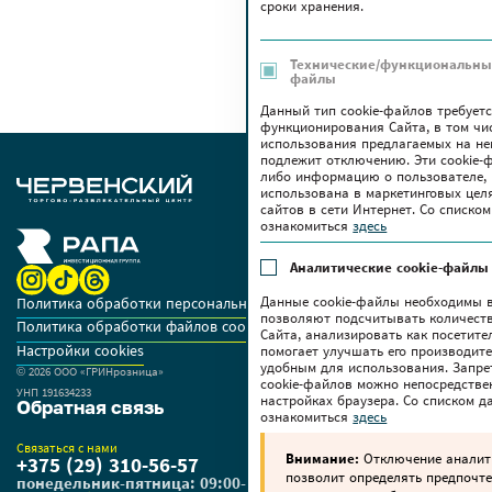
сроки хранения.
Технические/функциональные
файлы
Данный тип cookie-файлов требует
функционирования Сайта, в том чи
использования предлагаемых на нем
подлежит отключению. Эти сookie-
либо информацию о пользователе, 
использована в маркетинговых цел
сайтов в сети Интернет. Со списк
ознакомиться
здесь
Аналитические cookie-файлы
Данные cookie-файлы необходимы в
Политика обработки персональных данных
позволяют подсчитывать количеств
Политика обработки файлов cookie
Сайта, анализировать как посетите
Настройки cookies
помогает улучшать его производите
удобным для использования. Запре
© 2026 OOO «ГРИНрозница»
cookie-файлов можно непосредстве
УНП 191634233
настройках браузера. Со списком 
Обратная связь
ознакомиться
здесь
Связаться с нами
Внимание:
Отключение аналити
+375 (29) 310-56-57
позволит определять предпочте
понедельник-пятница: 09:00-18:00