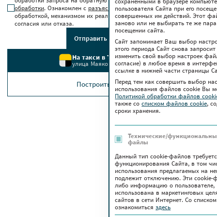
обработки запроса на обратную связь в соответствии с
условиями
сохраненными в браузере компьюте
обработки
. Ознакомлен с
разъяснением прав
, связанных с
пользователя Сайта при его посещ
обработкой, механизмом их реализации, последствиями дачи
совершенных им действий. Этот фа
заново или не выбирать те же пар
согласия или отказа.
посещении сайта.
Отправить сообщение
Сайт запоминает Ваш выбор настрое
этого периода Сайт снова запросит
изменить свой выбор настроек файло
На такси в ТРЦ Червенский
согласие) в любое время в интерфе
улица Маяковского, 6
ссылке в нижней части страницы Са
Перед тем как совершить выбор на
Построить маршрут
использования файлов сookie Вы м
Политикой обработки файлов cook
также co
списком файлов cookie
, с
сроки хранения.
Технические/функциональные
файлы
Данный тип cookie-файлов требует
функционирования Сайта, в том чи
использования предлагаемых на нем
подлежит отключению. Эти сookie-
либо информацию о пользователе, 
использована в маркетинговых цел
сайтов в сети Интернет. Со списк
ознакомиться
здесь