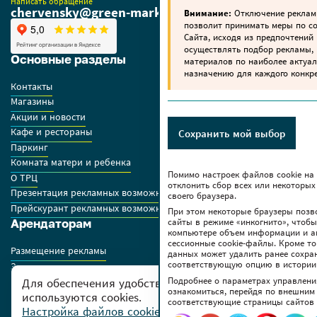
Написать обращение
chervensky@green-market.by
Внимание:
Отключение реклам
позволит принимать меры по 
Сайта, исходя из предпочтений 
осуществлять подбор рекламы,
Основные разделы
материалов по наиболее актуа
назначению для каждого конкре
Контакты
Магазины
Акции и новости
Кафе и рестораны
Сохранить мой выбор
Паркинг
Комната матери и ребенка
Помимо настроек файлов сookie на
О ТРЦ
отклонить сбор всех или некоторых
Презентация рекламных возможностей ТРЦ
своего браузера.
Прейскурант рекламных возможностей GREEN
При этом некоторые браузеры позв
сайты в режиме «инкогнито», чтоб
Арендаторам
компьютере объем информации и а
сессионные cookie-файлы. Кроме то
Размещение рекламы
данных может удалить ранее сохра
соответствующую опцию в истории
Заявки на аренду
Подробнее о параметрах управлени
Правила работы арендаторов
Для обеспечения удобства пользователей сайта
ознакомиться, перейдя по внешним
используются cookies.
соответствующие страницы сайтов 
Дополнительно
Настройка файлов cookies