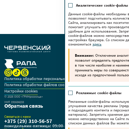
Аналитические cookie-файлы
Данные cookie-файлы необходимы в
позволяют подсчитывать количеств
Сайта, анализировать как посетите
помогает улучшать его производите
удобным для использования. Запре
cookie-файлов можно непосредстве
настройках браузера. Со списком 
ознакомиться
здесь
Внимание:
Отключение аналити
позволит определять предпочте
в том числе наиболее и наимен
принимать меры по совершенс
исходя из предпочтений пользо
Политика обработки персональных данных
Политика обработки файлов cookie
Настройки cookies
Рекламные cookie-файлы
© 2026 OOO «ГРИНрозница»
Рекламные cookie-файлы использую
УНП 191634233
Обратная связь
улучшения качества рекламы (пред
и подходящего контента и персона
материала). Запретить хранение да
Связаться с нами
можно непосредственно на Сайте ли
+375 (29) 310-56-57
списком данных файлов Вы можете
понедельник-пятница: 09:00-18:00