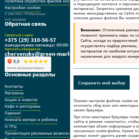
Политика обработки файлов cookie
и подходящего контента и персона
Настройки cookies
материала). Запретить хранение да
можно непосредственно на Сайте ли
© 2026 OOO «ГРИНрозница»
списком данных файлов Вы можете
УНП 191634233
Обратная связь
Внимание:
Отключение реклам
позволит принимать меры по 
Связаться с нами
+375 (29) 310-56-57
Сайта, исходя из предпочтений 
понедельник-пятница: 09:00-18:00
осуществлять подбор рекламы,
Написать обращение
материалов по наиболее актуа
chervensky@green-market.by
назначению для каждого конкре
Основные разделы
Сохранить мой выбор
Контакты
Магазины
Акции и новости
Помимо настроек файлов сookie на
отклонить сбор всех или некоторых
Кафе и рестораны
своего браузера.
Паркинг
При этом некоторые браузеры позв
Комната матери и ребенка
сайты в режиме «инкогнито», чтоб
О ТРЦ
компьютере объем информации и а
сессионные cookie-файлы. Кроме то
Презентация рекламных возможностей ТРЦ
данных может удалить ранее сохра