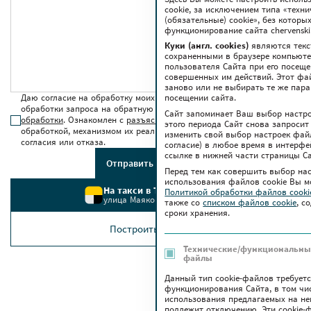
cookie, за исключением типа «техн
(обязательные) cookie», без котор
функционирование сайта chervenski.
Куки (англ. cookies)
являются текс
сохраненными в браузере компьюте
пользователя Сайта при его посещ
совершенных им действий. Этот фа
заново или не выбирать те же пар
Даю согласие на обработку моих персональных данных для
посещении сайта.
обработки запроса на обратную связь в соответствии с
условиями
Сайт запоминает Ваш выбор настрое
обработки
. Ознакомлен с
разъяснением прав
, связанных с
этого периода Сайт снова запросит
обработкой, механизмом их реализации, последствиями дачи
изменить свой выбор настроек файло
согласия или отказа.
согласие) в любое время в интерфе
ссылке в нижней части страницы Са
Отправить сообщение
Перед тем как совершить выбор на
использования файлов сookie Вы м
На такси в ТРЦ Червенский
Политикой обработки файлов cook
улица Маяковского, 6
также co
списком файлов cookie
, с
сроки хранения.
Построить маршрут
Технические/функциональные
файлы
Данный тип cookie-файлов требует
функционирования Сайта, в том чи
использования предлагаемых на нем
подлежит отключению. Эти сookie-