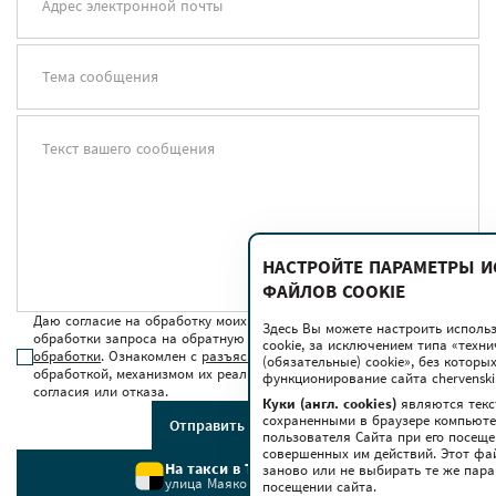
Адрес электронной почты
Тема сообщения
Текст вашего сообщения
НАСТРОЙТЕ ПАРАМЕТРЫ 
ФАЙЛОВ COOKIE
Даю согласие на обработку моих персональных данных для
Здесь Вы можете настроить исполь
обработки запроса на обратную связь в соответствии с
условиями
cookie, за исключением типа «техн
обработки
. Ознакомлен с
разъяснением прав
, связанных с
(обязательные) cookie», без котор
обработкой, механизмом их реализации, последствиями дачи
функционирование сайта chervenski.
согласия или отказа.
Куки (англ. cookies)
являются текс
сохраненными в браузере компьюте
Отправить сообщение
пользователя Сайта при его посещ
совершенных им действий. Этот фа
На такси в ТРЦ Червенский
заново или не выбирать те же пар
улица Маяковского, 6
посещении сайта.