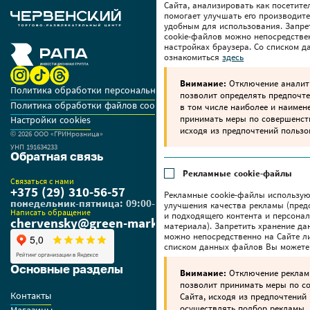
Сайта, анализировать как посетите
помогает улучшать его производите
удобным для использования. Запре
cookie-файлов можно непосредстве
настройках браузера. Со списком 
ознакомиться
здесь
Внимание:
Отключение аналити
Политика обработки персональных данных
позволит определять предпочте
Политика обработки файлов cookie
в том числе наиболее и наимен
принимать меры по совершенс
Настройки cookies
исходя из предпочтений пользо
© 2026 OOO «ГРИНрозница»
УНП 191634233
Обратная связь
Рекламные cookie-файлы
Связаться с нами
+375 (29) 310-56-57
Рекламные cookie-файлы использую
понедельник-пятница: 09:00-18:00
улучшения качества рекламы (пред
Написать обращение
и подходящего контента и персона
chervensky@green-market.by
материала). Запретить хранение да
можно непосредственно на Сайте ли
списком данных файлов Вы можете
Основные разделы
Внимание:
Отключение реклам
позволит принимать меры по 
Контакты
Сайта, исходя из предпочтений 
осуществлять подбор рекламы,