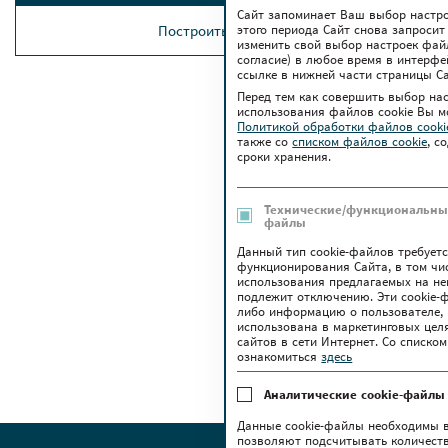
Сайт запоминает Ваш выбор настрое
этого периода Сайт снова запросит
Построить маршрут
изменить свой выбор настроек файло
согласие) в любое время в интерфе
ссылке в нижней части страницы Са
Перед тем как совершить выбор на
использования файлов сookie Вы м
Политикой обработки файлов cook
также co
списком файлов cookie
, с
сроки хранения.
Технические/функциональные
файлы
Данный тип cookie-файлов требует
функционирования Сайта, в том чи
использования предлагаемых на нем
подлежит отключению. Эти сookie-
либо информацию о пользователе, 
использована в маркетинговых цел
сайтов в сети Интернет. Со списк
ознакомиться
здесь
Аналитические cookie-файлы
Данные cookie-файлы необходимы в
позволяют подсчитывать количеств